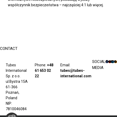
współczynnik bezpieczeństwa – najczęściej 4:1 lub więcej.
CONTACT
SOCIAL
Tubes
Phone:
+48
Email:
MEDIA
International
61 653 02
tubes@tubes-
Sp. z o.o.
22
international.com
ul.Bystra 15A
61-366
Poznań,
Poland
NIP:
7810046084