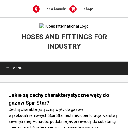
0
Skip
to
Find a branch!
E-shop!
content
HOSES AND FITTINGS FOR
INDUSTRY
MENU
Jakie są cechy charakterystyczne węży do
gazów Spir Star?
Cechą charakterystyczną węży do gazów
wysokociśnieniowych Spir Star jest mikroperforacja warstwy
zewnętrznej. Ponadto, podobnie jak przewody do substancji
chemicznych/niebezpiecznych, posiadają wyższy